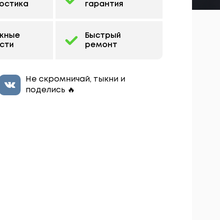
остика
гарантия
жные
Быстрый
сти
ремонт
Не скромничай, тыкни и
поделись 🔥