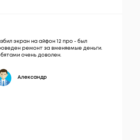
збил экран на айфон 12 про - был
Сервисны
роведен ремонт за вменяемые деньги.
остался о
бятами очень доволен.
вопросу з
разбокиро
день.
Александр
Ю