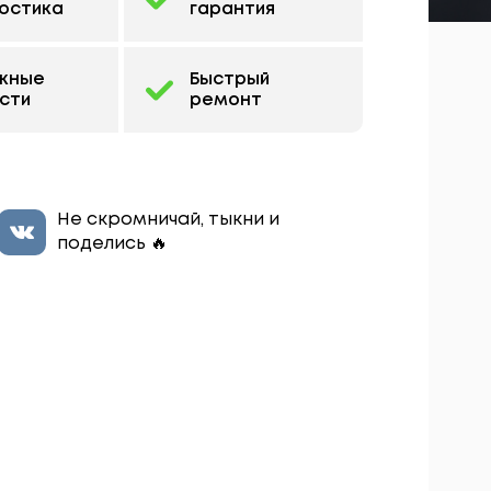
остика
гарантия
жные
Быстрый
сти
ремонт
Не скромничай, тыкни и
поделись 🔥