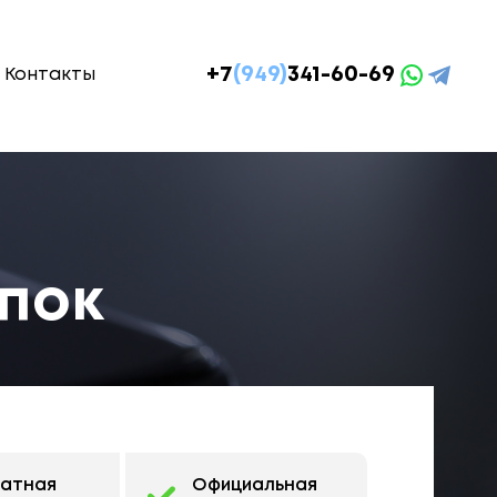
+7
(949)
341-60-69
Контакты
опок
латная
Официальная