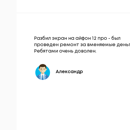
Гаджет
Разбил экран на айфон 12 про - был
щался по
проведен ремонт за вменяемые деньг
нопки
Ребятами очень доволен.
 в тот же
Александр