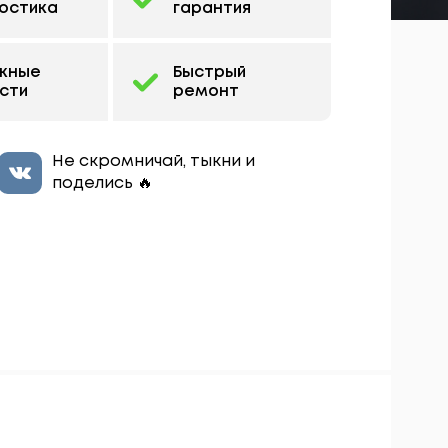
остика
гарантия
жные
Быстрый
сти
ремонт
Не скромничай, тыкни и
поделись 🔥