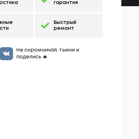
остика
гарантия
жные
Быстрый
сти
ремонт
Не скромничай, тыкни и
поделись 🔥