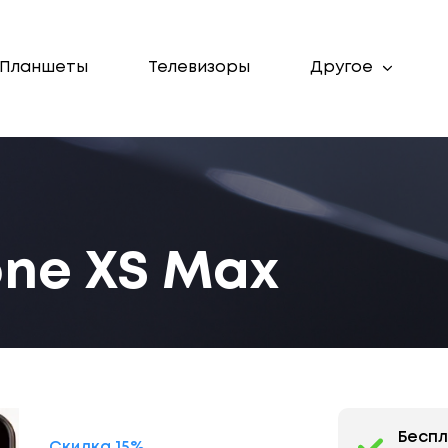
Планшеты
Телевизоры
Другое
one XS Max
Бесп
Скидка 15%