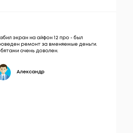
збил экран на айфон 12 про - был
Сервисны
роведен ремонт за вменяемые деньги.
остался о
бятами очень доволен.
вопросу з
разбокиро
день.
Александр
Ю