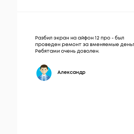
Гаджет
Разбил экран на айфон 12 про - был
щался по
проведен ремонт за вменяемые деньг
нопки
Ребятами очень доволен.
 в тот же
Александр