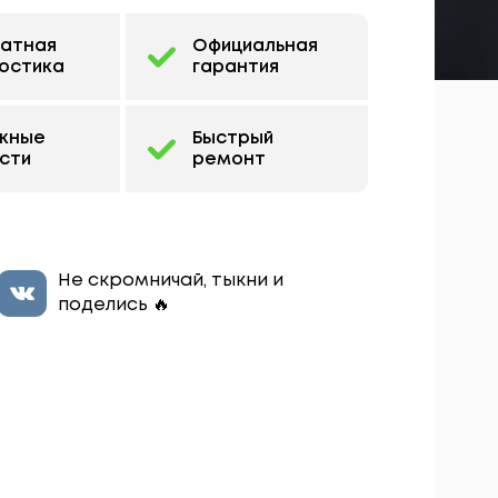
латная
Официальная
остика
гарантия
жные
Быстрый
сти
ремонт
Не скромничай, тыкни и
поделись 🔥