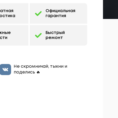
латная
Официальная
остика
гарантия
жные
Быстрый
сти
ремонт
Не скромничай, тыкни и
поделись 🔥