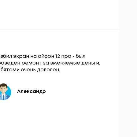
збил экран на айфон 12 про - был
Сервисны
роведен ремонт за вменяемые деньги.
остался о
бятами очень доволен.
вопросу з
разбокиро
день.
Александр
Ю