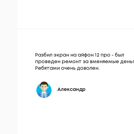
Гаджет
Разбил экран на айфон 12 про - был
щался по
проведен ремонт за вменяемые деньг
нопки
Ребятами очень доволен.
 в тот же
Александр