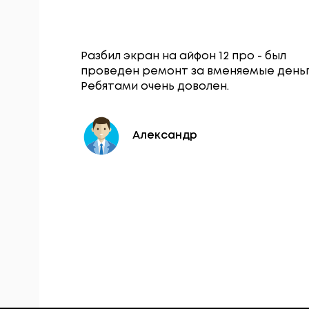
Гаджет
Разбил экран на айфон 12 про - был
щался по
проведен ремонт за вменяемые деньг
нопки
Ребятами очень доволен.
 в тот же
Александр