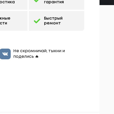
остика
гарантия
жные
Быстрый
сти
ремонт
Не скромничай, тыкни и
поделись 🔥