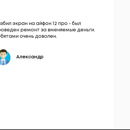
збил экран на айфон 12 про - был
Сервисны
роведен ремонт за вменяемые деньги.
остался о
бятами очень доволен.
вопросу з
разбокиро
день.
Александр
Ю