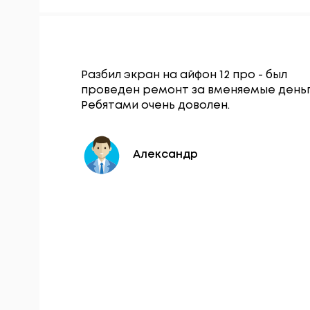
Гаджет
Разбил экран на айфон 12 про - был
щался по
проведен ремонт за вменяемые деньг
нопки
Ребятами очень доволен.
 в тот же
Александр