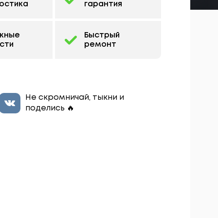
остика
гарантия
жные
Быстрый
сти
ремонт
Не скромничай, тыкни и
поделись 🔥