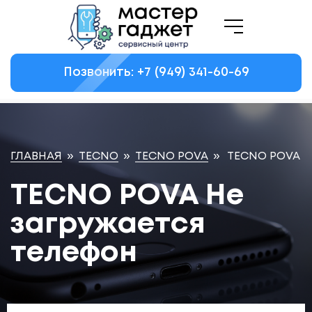
Позвонить: +7
(949)
341-60-69
ГЛАВНАЯ
»
TECNO
»
TECNO POVA
»
TECNO POVA Н
TECNO POVA Не
загружается
телефон