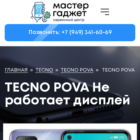
Позвонить: +7
(949)
341-60-69
ГЛАВНАЯ
»
TECNO
»
TECNO POVA
»
TECNO POVA Н
TECNO POVA Не
работает дисплей