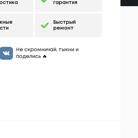
остика
гарантия
жные
Быстрый
сти
ремонт
Не скромничай, тыкни и
поделись 🔥