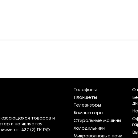
Телефоны
О 
Планшеты
Бе
ди
Телевизоры
На
Компьютеры
 касающаяся товаров и
Оф
Стиральные машины
тер и не является
га
Холодильники
ми ст. 437 (2) ГК РФ.
Вы
Микроволновые печи