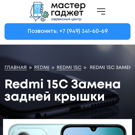
Позвонить: +7
(949)
341-60-69
ГЛАВНАЯ
»
REDMI
»
REDMI 15C
»
REDMI 15C ЗАМЕН
Redmi 15C Замена
задней крышки