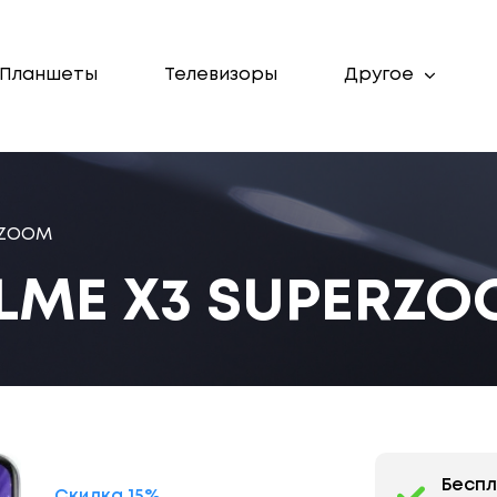
Планшеты
Телевизоры
Другое
RZOOM
LME X3 SUPERZ
Бесп
Скидка 15%