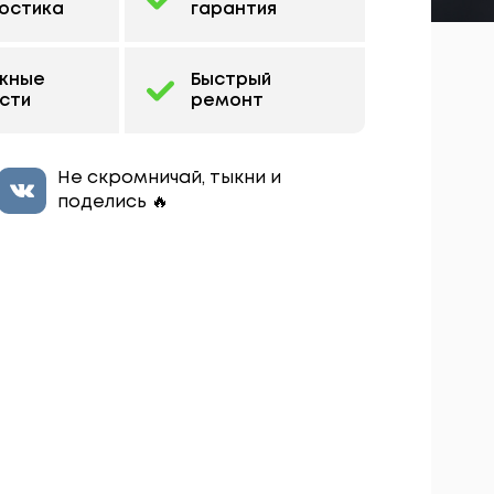
остика
гарантия
жные
Быстрый
сти
ремонт
Не скромничай, тыкни и
поделись 🔥