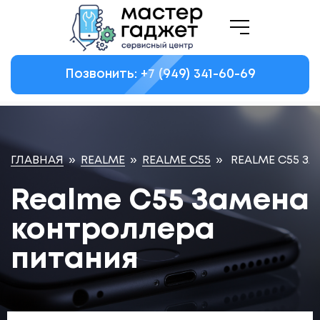
Позвонить: +7
(949)
341-60-69
ГЛАВНАЯ
»
REALME
»
REALME C55
»
REALME C55 З
Realme C55 Замена
контроллера
питания