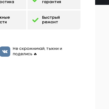
остика
гарантия
жные
Быстрый
сти
ремонт
Не скромничай, тыкни и
поделись 🔥