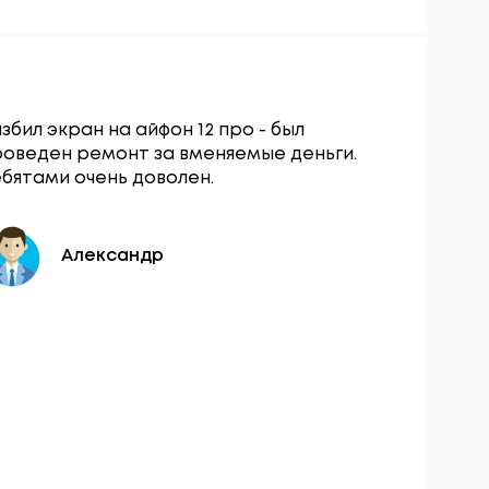
збил экран на айфон 12 про - был
Сервисны
роведен ремонт за вменяемые деньги.
остался о
бятами очень доволен.
вопросу з
разбокиро
день.
Александр
Ю