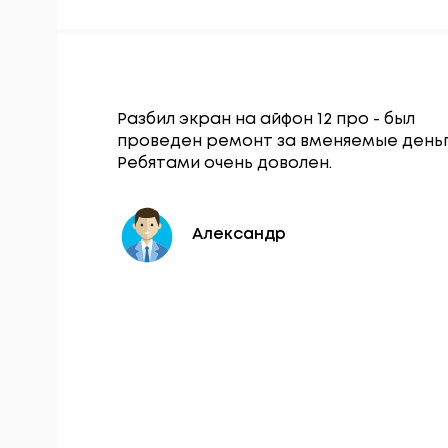
Гаджет
Разбил экран на айфон 12 про - был
щался по
проведен ремонт за вменяемые деньг
нопки
Ребятами очень доволен.
 в тот же
Александр