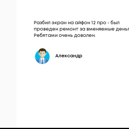
Гаджет
Разбил экран на айфон 12 про - был
щался по
проведен ремонт за вменяемые деньг
нопки
Ребятами очень доволен.
 в тот же
Александр