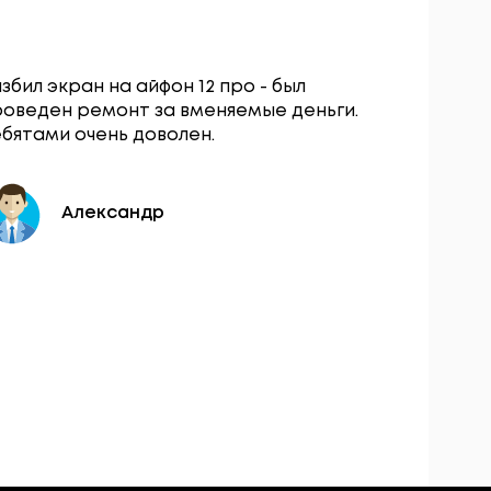
збил экран на айфон 12 про - был
Сервисны
роведен ремонт за вменяемые деньги.
остался о
бятами очень доволен.
вопросу з
разбокиро
день.
Александр
Ю