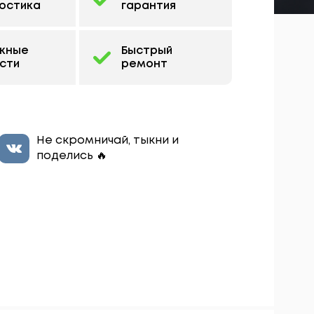
остика
гарантия
жные
Быстрый
сти
ремонт
Не скромничай, тыкни и
поделись 🔥