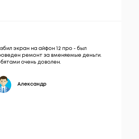
збил экран на айфон 12 про - был
Сервисны
роведен ремонт за вменяемые деньги.
остался о
бятами очень доволен.
вопросу з
разбокиро
день.
Александр
Ю