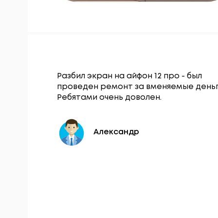
Гаджет
Разбил экран на айфон 12 про - был
щался по
проведен ремонт за вменяемые деньг
нопки
Ребятами очень доволен.
 в тот же
Александр