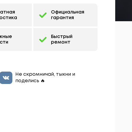
латная
Официальная
остика
гарантия
жные
Быстрый
сти
ремонт
Не скромничай, тыкни и
поделись 🔥