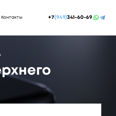
+7
(949)
341-60-69
Контакты
А
ерхнего