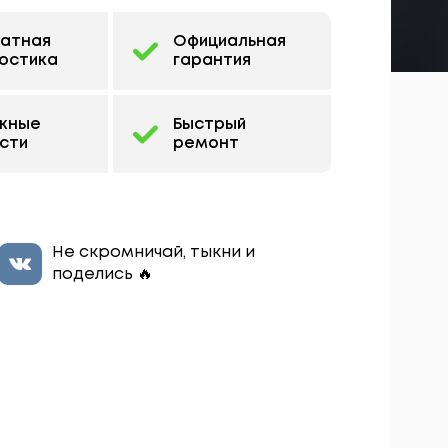
латная
Официальная
остика
гарантия
жные
Быстрый
сти
ремонт
Не скромничай, тыкни и
поделись 🔥