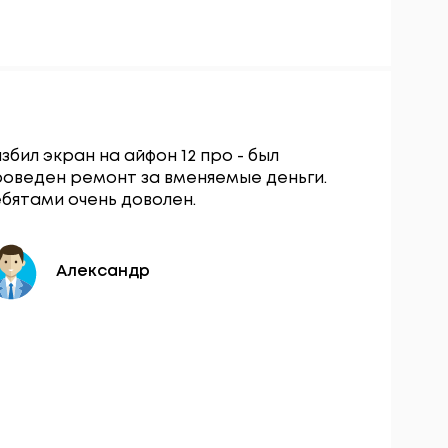
збил экран на айфон 12 про - был
Сервисны
роведен ремонт за вменяемые деньги.
остался о
бятами очень доволен.
вопросу з
разбокиро
день.
Александр
Ю