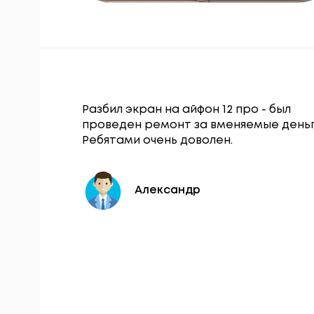
Гаджет
Разбил экран на айфон 12 про - был
щался по
проведен ремонт за вменяемые деньг
нопки
Ребятами очень доволен.
 в тот же
Александр