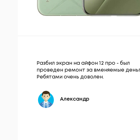
Гаджет
Разбил экран на айфон 12 про - был
щался по
проведен ремонт за вменяемые деньг
нопки
Ребятами очень доволен.
 в тот же
Александр