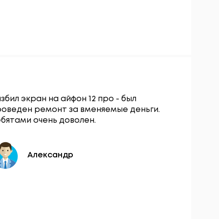
збил экран на айфон 12 про - был
Сервисны
роведен ремонт за вменяемые деньги.
остался о
бятами очень доволен.
вопросу з
разбокиро
день.
Александр
Ю