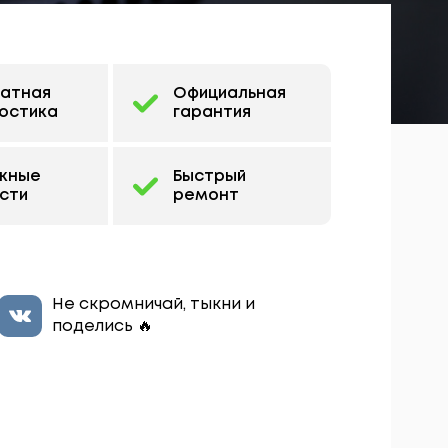
латная
Официальная
остика
гарантия
жные
Быстрый
сти
ремонт
Не скромничай, тыкни и
поделись 🔥