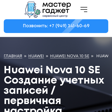
Позвонить: +7
(949)
341-60-69
ГЛАВНАЯ
»
HUAWEI
»
HUAWEI NOVA 10 SE
»
HUAWEI
Huawei Nova 10 SE
Создание учетных
записей /
первичная
настройка