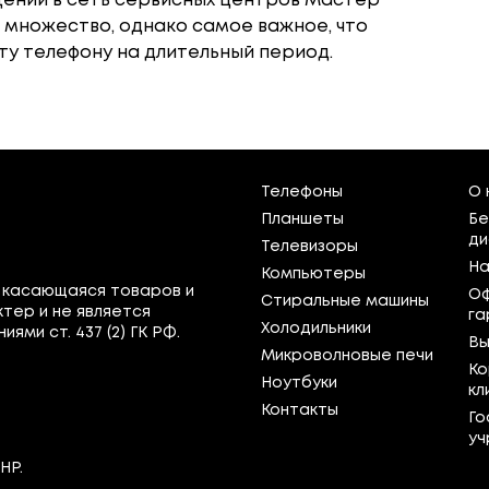
ений в сеть сервисных центров Мастер
 множество, однако самое важное, что
у телефону на длительный период.
Телефоны
О 
Планшеты
Бе
ди
Телевизоры
На
Компьютеры
 касающаяся товаров и
Оф
Стиральные машины
тер и не является
га
Холодильники
ми ст. 437 (2) ГК РФ.
Вы
Микроволновые печи
Ко
Ноутбуки
кл
Контакты
Го
уч
НР.