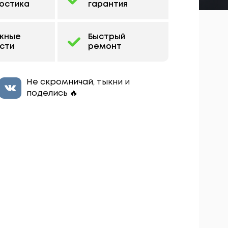
остика
гарантия
жные
Быстрый
сти
ремонт
Не скромничай, тыкни и
поделись 🔥